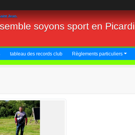
aint Jean.
nsemble soyons sport en Picard
s
tableau des records club
Règlements particuliers