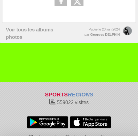
Voir tous les albums
Publié le
23 juin 2024
par
Georges DELPHIN
photos
SPORTS
REGIONS
559022
visites
Charte cookies
Gestion des cookies