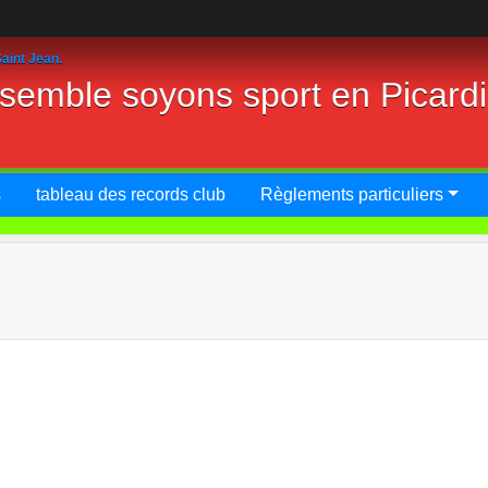
aint Jean.
nsemble soyons sport en Picard
s
tableau des records club
Règlements particuliers