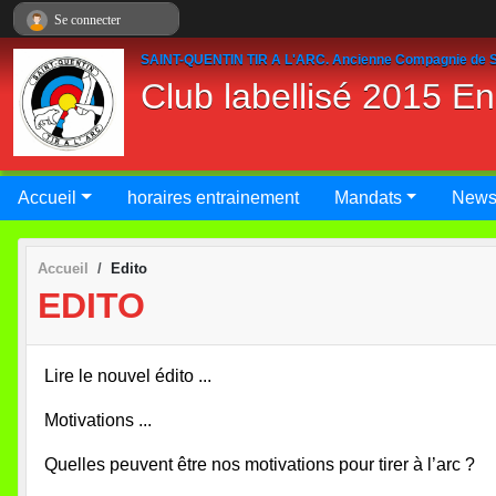
Panneau de gestion des cookies
Se connecter
SAINT-QUENTIN TIR A L'ARC. Ancienne Compagnie de S
Club labellisé 2015 E
Accueil
horaires entrainement
Mandats
New
Accueil
Edito
EDITO
Lire le nouvel édito ...
Motivations ...
Quelles peuvent être nos motivations pour tirer à l’arc ?