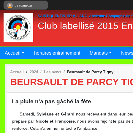
Panneau de gestion des cookies
Se connecter
SAINT-QUENTIN TIR A L'ARC. Ancienne Compagnie de S
Club labellisé 2015 E
Accueil
horaires entrainement
Mandats
New
Accueil
2024
Les news
Beursault de Parcy Tigny
BEURSAULT DE PARCY TI
La pluie n'a pas gâché la fête
Samedi,
Sylviane et Gérard
nous recevaient dans leur be
préparé par
Nicole et Françoise
, nous avons rejoint le pas de 
renforcé. Cela n'a en rien entâché l'ambiance.