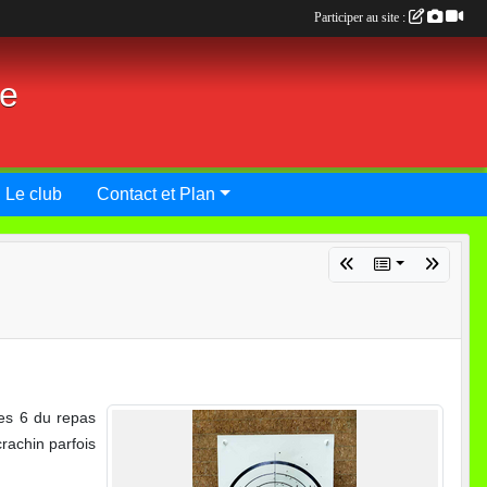
Participer au site :
ie
Le club
Contact et Plan
les 6 du repas
crachin parfois