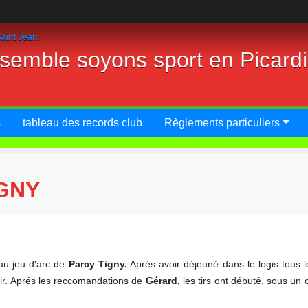
aint Jean.
nsemble soyons sport en Picard
s
tableau des records club
Règlements particuliers
GNY
au jeu d'arc de
Parcy Tigny.
Aprés avoir déjeuné dans le logis tous 
tir. Aprés les reccomandations de
Gérard,
les tirs ont débuté, sous un 