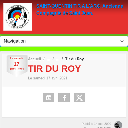
Panneau de gestion des cookies
SAINT-QUENTIN TIR A L'ARC. Ancienne
Compagnie de Saint Jean.
Le
samedi
Accueil
Tir du Roy
17
TIR DU ROY
AVRIL
2021
Le
samedi
17
avril
2021
Publié le
14 oct. 2020