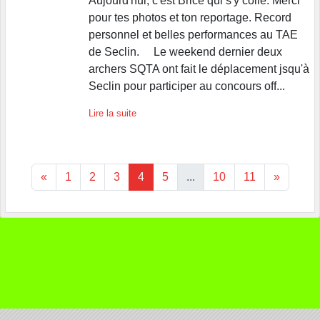
Aujourd'hui, c'est Brice qui s'y colle. Merci
pour tes photos et ton reportage. Record
personnel et belles performances au TAE
de Seclin. Le weekend dernier deux
archers SQTA ont fait le déplacement jsqu'à
Seclin pour participer au concours off...
Lire la suite
«
1
2
3
4
5
...
10
11
»