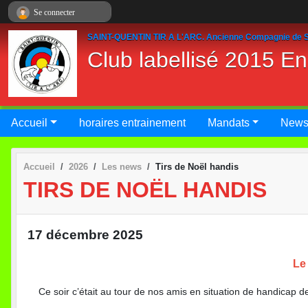
Panneau de gestion des cookies
Se connecter
SAINT-QUENTIN TIR A L'ARC. Ancienne Compagnie de S
Club labellisé 2015 E
Accueil
horaires entrainement
Mandats
New
Accueil
2026
Les news
Tirs de Noël handis
TIRS DE NOËL HANDIS
17 décembre 2025
Le
Ce soir c’était au tour de nos amis en situation de handicap de