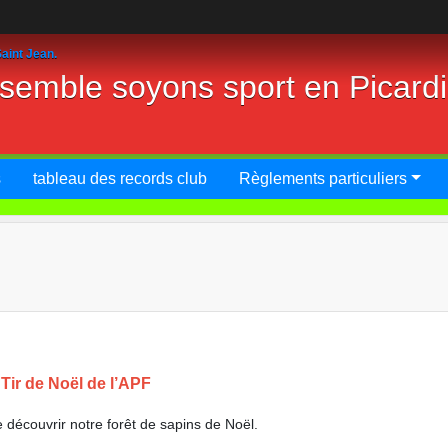
aint Jean.
nsemble soyons sport en Picard
s
tableau des records club
Règlements particuliers
 Tir de Noël de l’APF
 découvrir notre forêt de sapins de Noël.