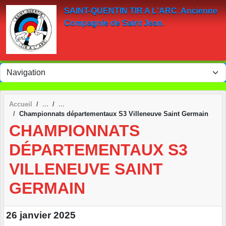
Panneau de gestion des cookies
SAINT-QUENTIN TIR A L'ARC. Ancienne
Compagnie de Saint Jean.
Accueil
Championnats départementaux S3 Villeneuve Saint Germain
CHAMPIONNATS
DÉPARTEMENTAUX S3
VILLENEUVE SAINT
GERMAIN
26 janvier 2025