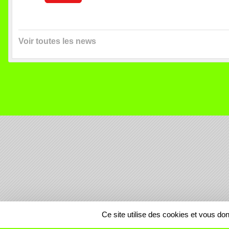
Voir toutes les news
SPORTS
REGIONS
Ce site utilise des cookies et vous do
559258
visites