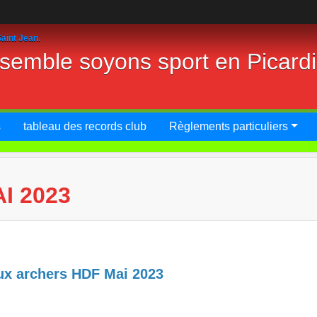
aint Jean.
nsemble soyons sport en Picard
s
tableau des records club
Règlements particuliers
I 2023
aux archers HDF Mai 2023