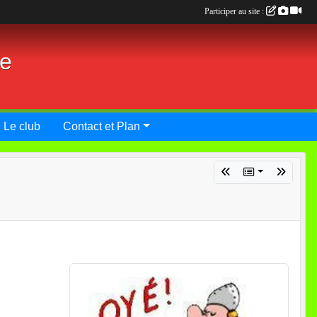
Participer au site :
ie
Le club
Contact et Plan