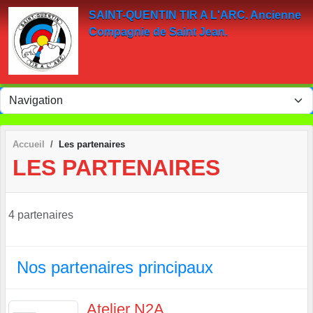
Panneau de gestion des cookies
SAINT-QUENTIN TIR A L'ARC. Ancienne
Compagnie de Saint Jean.
Accueil
Les partenaires
LES PARTENAIRES
4 partenaires
Nos partenaires principaux
Atelier N2A